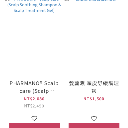
PHARMANO® Scalp
髮蔓濃 頭皮舒緩調理
care (Scalp
露
Soothing Shampoo
NT$2,080
NT$1,500
& Scalp Treatment
NT$2,450
Gel)