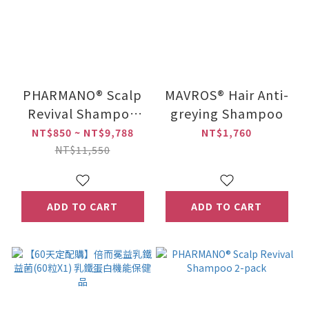
PHARMANO® Scalp
MAVROS® Hair Anti-
Revival Shampoo
greying Shampoo
(300ml)/PHARMANO®
NT$850 ~ NT$9,788
NT$1,760
Hair Nursing Serum
NT$11,550
ADD TO CART
ADD TO CART