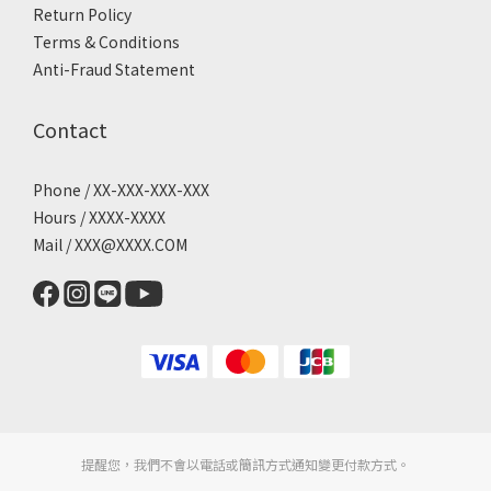
Return Policy
Terms & Conditions
Anti-Fraud Statement
Contact
Phone / XX-XXX-XXX-XXX
Hours / XXXX-XXXX
Mail / XXX@XXXX.COM
提醒您，我們不會以電話或簡訊方式通知變更付款方式。