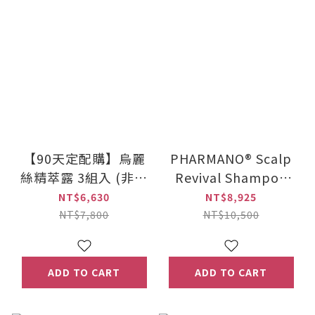
【90天定配購】烏麗
PHARMANO® Scalp
絲精萃露 3組入 (非染
Revival Shampoo
劑，賦黑灰髮精華) 原
(300ml)×2 +
NT$6,630
NT$8,925
價7,800元
PHARMANO® Hair
NT$7,800
NT$10,500
Nursing Serum
(20ml x 2 / set)×3
ADD TO CART
ADD TO CART