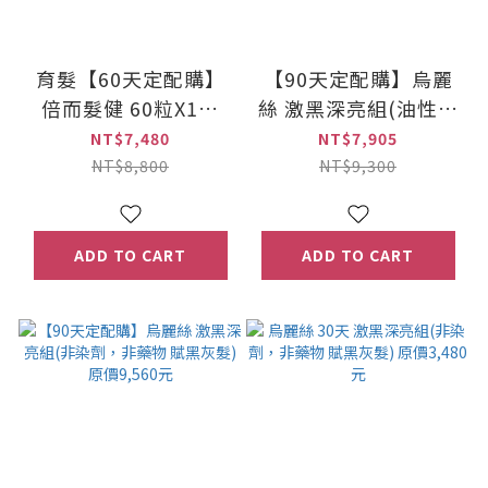
育髮【60天定配購】
【90天定配購】烏麗
倍而髮健 60粒X1瓶
絲 激黑深亮組(油性頭
+髮蔓濃養髮活齡素
皮適用組合) 原價
NT$7,480
NT$7,905
(20ml×2/組) 兩組
9,300元
NT$8,800
NT$9,300
(原價8,800元)
ADD TO CART
ADD TO CART