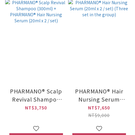
PHARMANO® Scalp
PHARMANO® Hair
Revival Shampoo
Nursing Serum
(300ml) +
(20ml x 2 / set)
NT$3,750
NT$7,650
PHARMANO® Hair
(Three set in the
NT$9,000
Nursing Serum
group)
(20ml x 2 / set)