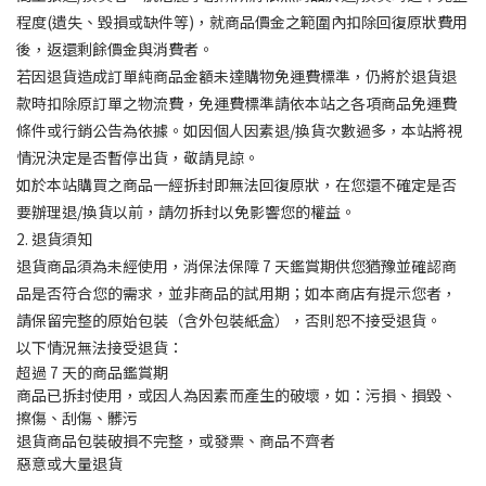
程度(遺失、毀損或缺件等)，就商品價金之範圍內扣除回復原狀費用
後，返還剩餘價金與消費者。
若因退貨造成訂單純商品金額未達購物免運費標準，仍將於退貨退
款時扣除原訂單之物流費，免運費標準請依本站之各項商品免運費
條件或行銷公告為依據。如因個人因素退/換貨次數過多，本站將視
情況決定是否暫停出貨，敬請見諒。
如於本站購買之商品一經拆封即無法回復原狀，在您還不確定是否
要辦理退/換貨以前，請勿拆封以免影響您的權益。
2. 退貨須知
退貨商品須為未經使用，消保法保障 7 天鑑賞期供您猶豫並確認商
品是否符合您的需求，並非商品的試用期；如本商店有提示您者，
請保留完整的原始包裝（含外包裝紙盒），否則恕不接受退貨。
以下情況無法接受退貨：
超過 7 天的商品鑑賞期
商品已拆封使用，或因人為因素而產生的破壞，如：污損、損毀、
擦傷、刮傷、髒污
退貨商品包裝破損不完整，或發票、商品不齊者
惡意或大量退貨