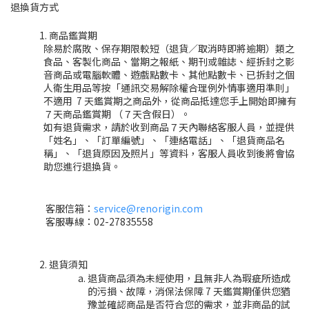
退換貨方式
商品鑑賞期
除易於腐敗、保存期限較短（退貨／取消時即將逾期）類之
食品、客製化商品、當期之報紙、期刊或雜誌、經拆封之影
音商品或電腦軟體、遊戲點數卡、其他點數卡、已拆封之個
人衛生用品等按「通訊交易解除權合理例外情事適用準則」
不適用 7 天鑑賞期之商品外，從商品抵達您手上開始即擁有
７天商品鑑賞期 （７天含假日）。
如有退貨需求，請於收到商品７天內聯絡客服人員，並提供
「姓名」、「訂單編號」、「連絡電話」、「退貨商品名
稱」、「退貨原因及照片」等資料，客服人員收到後將會協
助您進行退換貨。
客服信箱：
service@renorigin.com
客服專線：
02-27835558
退貨須知
退貨商品須為未經使用，且無非人為瑕疵所造成
的污損、故障，消保法保障 7 天鑑賞期僅供您猶
豫並確認商品是否符合您的需求，並非商品的試