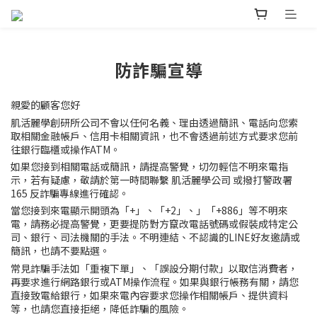
防詐騙宣導
親愛的顧客您好
肌活麗學創研所公司
不會以任何名義、理由透過簡訊、電話向您索
取相關金融帳戶、信用卡相關資訊，也不會透過前述方式要求您前
往銀行臨櫃或操作ATM。
如果您接到相關電話或簡訊，請提高警覺，切勿輕信不明來電指
示，若有疑慮，敬請於第一時間聯繫
肌活麗學公司 或撥打警政署
165 反詐騙專線進行確認。
當您接到來電顯示開頭為「+」、「+2」、」「+886」等不明來
電，請務必提高警覺，更要提防對方竄改電話號碼或假裝成特定公
司、銀行、司法機關的手法。不明連結、不認識的LINE好友邀請或
簡訊，也請不要點選。
常見詐騙手法如「重複下單」、「誤設分期付款」以取信消費者，
再要求進行網路銀行或ATM操作流程。如果與銀行帳務有關，請您
直接致電給銀行，如果來電內容要求您操作相關帳戶、提供資料
等，也請您直接拒絕，降低詐騙的風險。