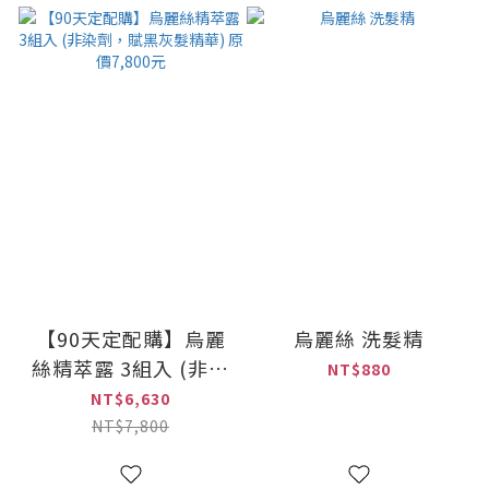
【90天定配購】烏麗
烏麗絲 洗髮精
絲精萃露 3組入 (非染
NT$880
劑，賦黑灰髮精華) 原
NT$6,630
價7,800元
NT$7,800