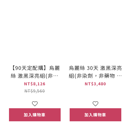
【90天定配購】烏麗
烏麗絲 30天 激黑深亮
絲 激黑深亮組(非染
組(非染劑，非藥物 賦
劑，非藥物 賦黑灰髮)
黑灰髮) 原價3,480元
NT$8,126
NT$3,480
原價9,560元
NT$9,560
加入購物車
加入購物車