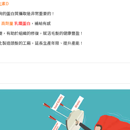
生素D
夠的蛋白質攝取是非常重要的！
g 高劑量
乳鐵蛋白
，補給有感
礎，有助於組織的修復，賦活毛髮的健康豐盈！
化製造頭髮的工廠，延長生產年限、提升產能！