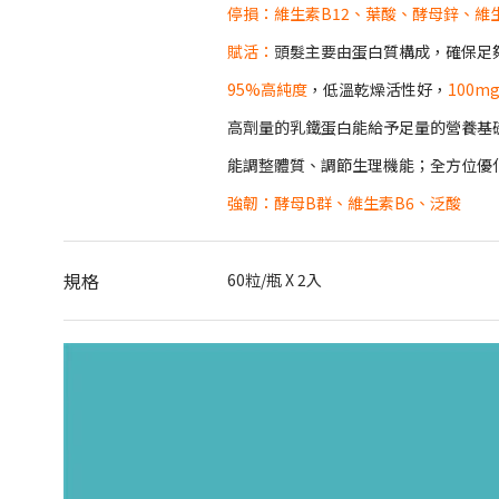
停損：
維生素B12、葉酸、酵母鋅、維
賦活：
頭髮主要由蛋白質構成，確保足
95%高純度
，低溫乾燥活性好，
100m
高劑量的乳鐵蛋白能給予足量的營養基
能調整體質、調節生理機能；全方位優
強韌：
酵母B群、維生素B6、泛酸
規格
60粒/瓶 X 2入