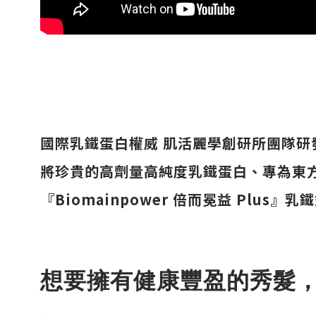
國際乳鐵蛋白權威 肌活麗學創研所團隊
將珍貴的高劑量高純度乳鐵蛋白、專為東方人
『Biomainpower 倍而冕益 Pl
想要擁有健康豐盈的秀髮