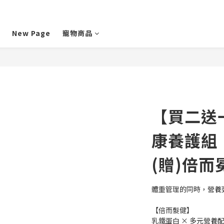
New Page
寵物商品
【買二送一
康養護組
(贈)倍而
體重管理的同時，營養
【倍而髮健】
乳鐵蛋白 × 多元營