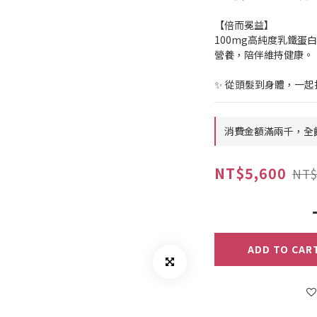
【倍而冕益】
100mg高純度乳鐵蛋白
營養，陪伴維持健康。
✨ 從頭髮到身體，一
消費金額滿兩千，全館免運
NT$5,600
NT$
ADD TO CAR