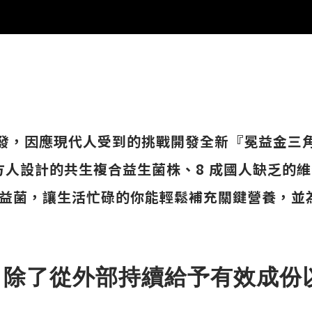
研發，因應現代人受到的挑戰開發全新『冕益金三
設計的共生複合益生菌株、8 成國人缺乏的維生素 
us』乳鐵益菌，讓生活忙碌的你能輕鬆補充關鍵營養
，除了從外部持續給予有效成份