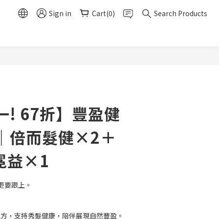
Sign in
Cart(0)
Search Products
BUY NOW
! 67折】豐盈健
｜倍而髮健×2＋
冕益×1
更要跟上。
養配方，支持秀髮健康，陪伴展現自然豐盈。