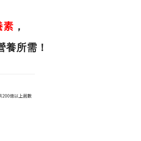
養素
，
營養所需！
共200億以上菌數