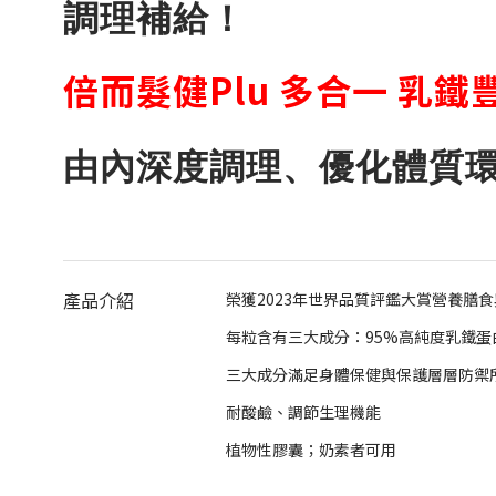
調理補給！
倍而髮健Plu 多合一 乳鐵
由內深度調理、優化體質
產品介紹
榮獲2023年世界品質評鑑大賞營養膳食
每粒含有三大成分：95%高純度乳鐵蛋白1
三大成分滿足身體保健與保護層層防禦
耐酸鹼、調節生理機能
植物性膠囊；奶素者可用