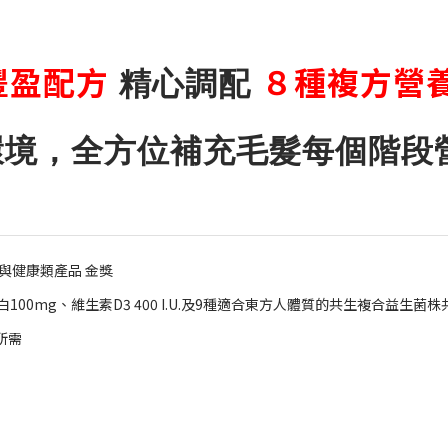
豐盈配方
８種複方營
精心調配
環境，全方位補充毛髮每個階段
與健康類產品 金獎
00mg、維生素D3 400 I.U.及9種適合東方人體質的共生複合益生菌株
所需