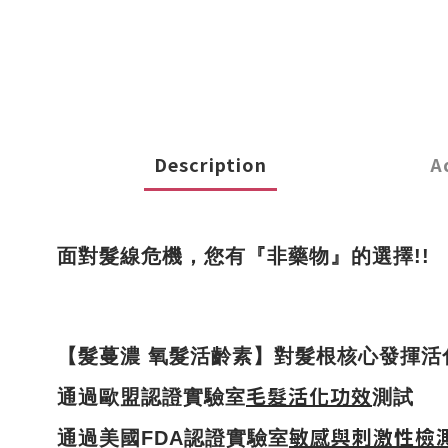
Description
A
面對髮線危機，您有『非藥物』的選擇!!
【髮蔓濃 氧髮活齡素】對髮根核心發揮活
毛髮活化功效
通過歐盟認證實驗室
測試
敏感與刺激性檢
通過美國FDA認證實驗室