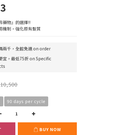
×3
藥物』的選擇!!
用機制，強化原有髮質
千，全館免運 on order
最低75折 on Specific
cts
10,500
m
90 days per cycle
T
BUY NOW