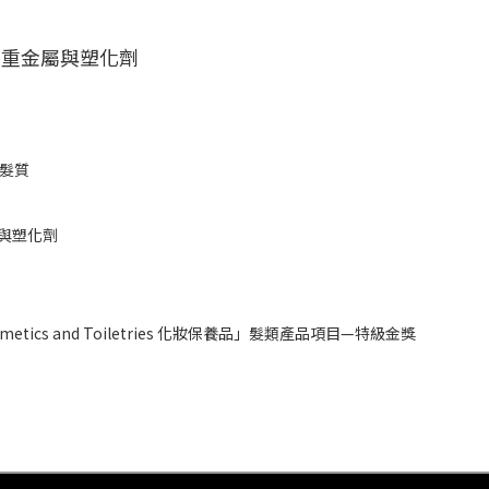
、重金屬與塑化劑
髮質
與塑化劑
smetics and Toiletries 化妝保養品」髮類產品項目—特級金獎