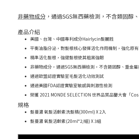
非藥物成分
，通過SGS無西藥檢測，不含類固醇
產品介紹
美國、台灣、中國專利成分Hairlycin髮麗胜
平衡油脂分泌，對髮根核心發揮活化作用機制，強化原有
精準活化髮根，強健髮根使其粗黑強韌
非藥物成分，通過SGS無西藥檢測，不含類固醇、重金屬
通過歐盟認證實驗室毛髮活化功效測試
通過美國FDA認證實驗室敏感與刺激性檢測
榮獲 2021 MONDE SELECTION 世界品質品鑒大會「Co
規格
髮蔓濃 氧髮活齡素洗髮精(300ml) X 2入
髮蔓濃 氧髮活齡素(20ml*2/組) X 3組