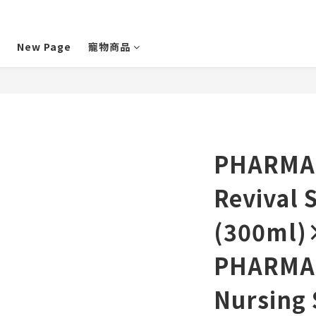
New Page
寵物商品
PHARMAN
Revival
(300ml)
PHARMA
Nursing 