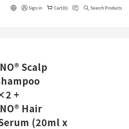
Sign in
Cart(0)
Search Products
BUY NOW
O® Scalp
 Shampoo
×2 +
NO® Hair
Serum (20ml x