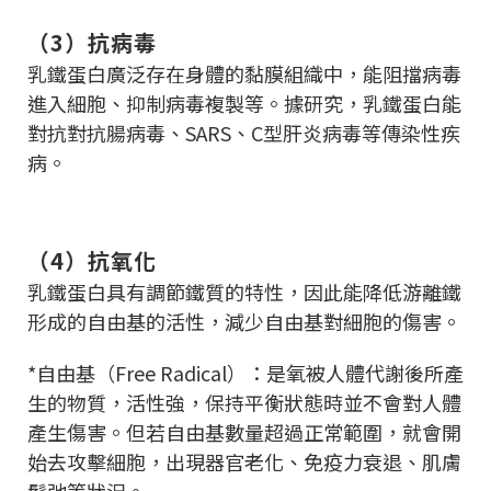
（3）抗病毒
乳鐵蛋白廣泛存在身體的黏膜組織中，能阻擋病毒
進入細胞、抑制病毒複製等。據研究，乳鐵蛋白能
對抗對抗腸病毒、SARS、C型肝炎病毒等傳染性疾
病。
（4）抗氧化
乳鐵蛋白具有調節鐵質的特性，因此能降低游離鐵
形成的自由基的活性，減少自由基對細胞的傷害。
*自由基（Free Radical）：是氧被人體代謝後所產
生的物質，活性強，保持平衡狀態時並不會對人體
產生傷害。但若自由基數量超過正常範圍，就會開
始去攻擊細胞，出現器官老化、免疫力衰退、肌膚