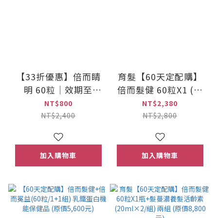
【33折優惠】倍而睛
育髮【60天定配購】
明 60粒｜效期至
倍而髮健 60粒X1 (乳
2026/11/04｜恕不接
鐵蛋白機能保健品) 原
NT$800
NT$2,380
受退貨
價2,800元
NT$2,400
NT$2,800
加入購物車
加入購物車