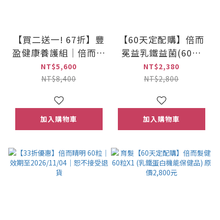
【買二送一! 67折】豐
【60天定配購】倍而
盈健康養護組｜倍而髮
冕益乳鐵益菌(60粒
健×2＋(贈)倍而冕益
X1) 乳鐵蛋白機能保健
NT$5,600
NT$2,380
×1
品
NT$8,400
NT$2,800
加入購物車
加入購物車