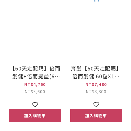
【60天定配購】倍而
育髮【60天定配購】
髮健+倍而冕益(60
倍而髮健 60粒X1瓶
粒/1+1組) 乳鐵蛋白機
+髮蔓濃養髮活齡素
NT$4,760
NT$7,480
能保健品 (原價5,600
(20ml×2/組) 兩組
NT$5,600
NT$8,800
元)
(原價8,800元)
加入購物車
加入購物車