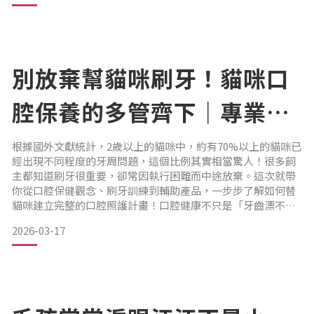
燥後，就會形成小小的褐色顆粒，黏在眼角附近。
別放棄幫貓咪刷牙！貓咪口
腔保養的多管齊下｜專業獸
不過，如果某天忽然發現毛孩的眼屎變多了、顏色改變，甚至
醫—林孟潔
開始黏稠
根據國外文獻統計，2歲以上的貓咪中，約有70%以上的貓咪已
經出現不同程度的牙周問題，這個比例其實相當驚人！很多飼
主都知道刷牙很重要，卻常因執行困難而中途放棄。這次就帶
你從口腔保健觀念、刷牙訓練到輔助產品，一步步了解如何替
貓咪建立完整的口腔照護計畫！口腔健康不只是「牙齒漂不漂
亮」的問題，而是與全身健康息息相關。如果能及早建立日常
2026-03-17
清潔習慣，不僅能減少未來治療的負擔，也能大幅提升貓咪的
生活品質。為什麼貓咪容易有口腔問題？
多數貓咪喜歡吃濕食，長期下來容易堆積牙菌斑、硬化成牙結
石，進一步發展成牙周病。