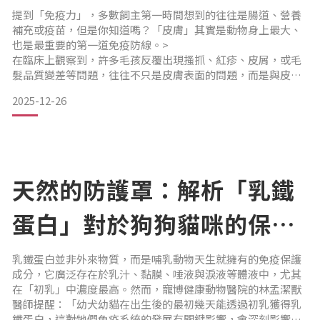
專業獸醫—林孟潔
提到「免疫力」，多數飼主第一時間想到的往往是腸道、營養
補充或疫苗，但是你知道嗎？「皮膚」其實是動物身上最大、
也是最重要的第一道免疫防線。>
在臨床上觀察到，許多毛孩反覆出現搔抓、紅疹、皮屑，或毛
髮品質變差等問題，往往不只是皮膚表面的問題，而是與皮膚
屏障與免疫系統失衡有密切關係。 皮膚，不只是「外皮」，而
2025-12-26
是一座正在運作的防禦堡壘
寵博健康動物醫院的林孟潔獸醫師表示，可以把健康的皮膚想
像成一座堅固的城堡：
▸ 角質層：就像城堡最外層的「磚牆」，負責阻擋外來刺激。
▸ 角質細胞：就像「磚牆
天然的防護罩：解析「乳鐵
蛋白」對於狗狗貓咪的保健
機制｜專業獸醫—林孟潔
乳鐵蛋白並非外來物質，而是哺乳動物天生就擁有的免疫保護
成分，它廣泛存在於乳汁、黏膜、唾液與淚液等體液中，尤其
在「初乳」中濃度最高。然而，寵博健康動物醫院的林孟潔獸
醫師提醒：「幼犬幼貓在出生後的最初幾天能透過初乳獲得乳
鐵蛋白，這對牠們免疫系統的發展有關鍵影響，會深刻影響牠