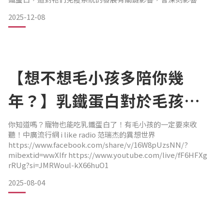
們成長階段的健康基礎。不過，動物體內的乳鐵蛋白含量會隨
2025-12-08
著時間下降，之後便只能靠體內自行生成。但現代毛孩的生活
環境與飲食型態，早已讓天然生成量不敷使用—壓力大、飲食
精緻化、外界刺激多，毛孩需要消耗更多乳鐵蛋白來維持抵抗
力。」
也因此
【想不想毛小孩多陪你幾
年？】乳鐵蛋白對於毛孩的
好處
你知道嗎？寵物也能吃乳鐵蛋白了！有毛小孩的一定要來收
聽！中廣流行網 i like radio 范瑞杰的異想世界
https://www.facebook.com/share/v/16W8pUzsNN/?
mibextid=wwXIfr https://www.youtube.com/live/fF6HFXg
rRUg?si=JMRWoul-kX66huO1
2025-08-04