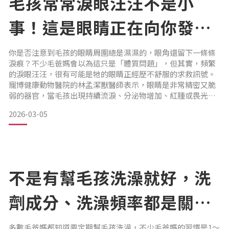
毛孩常常淚眼汪汪不是小
事！這是眼睛正在向你發出
的警訊｜專業獸醫—林孟潔
你是否注意到毛孩的眼睛周圍總是濕濕的，眼角還留下一條條
淚痕？不少毛爸媽會以為這只是「體質問題」，但其實，頻繁
的淚眼汪汪，很有可能是牠的眼睛正經歷不舒服的求救訊號。
寵博健康動物醫院的林孟潔獸醫師表示，眼睛是非常精密又脆
弱的器官，當毛孩出現持續流淚、分泌物增加、紅腫或畏光等
狀況時，往往代表眼睛表面或眼睛內部已經受到刺激或發炎，
2026-03-05
絕對不可忽視！毛孩為什麼總是淚眼汪汪？一次了解常見原因
一、鼻淚管阻塞
當鼻淚管阻塞時，眼淚無法順利流出，就會從眼角流出，造成
嚴重淚痕問題。
不是有幫毛孩洗澡就好，洗
• 先天性：短吻犬種與扁臉
劑成分、洗澡頻率都是關鍵
｜專業獸醫—林孟潔
多數毛爸媽都知道要定期幫毛孩洗澡，不少毛爸媽的習慣是1～