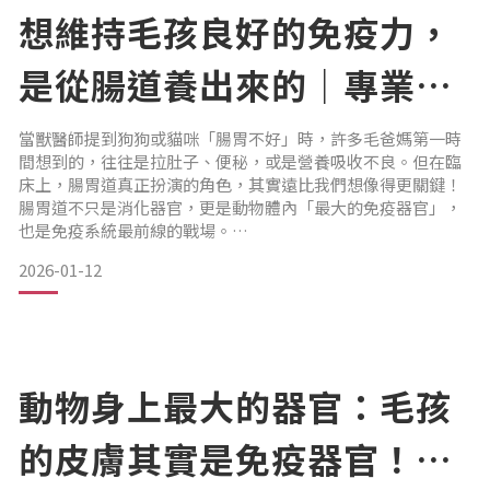
從日常行為，
想維持毛孩良好的免疫力，
是從腸道養出來的｜專業獸
醫—林孟潔
當獸醫師提到狗狗或貓咪「腸胃不好」時，許多毛爸媽第一時
間想到的，往往是拉肚子、便秘，或是營養吸收不良。但在臨
床上，腸胃道真正扮演的角色，其實遠比我們想像得更關鍵！
腸胃道不只是消化器官，更是動物體內「最大的免疫器官」，
也是免疫系統最前線的戰場。
2026-01-12
為什麼腸道是免疫的第一道防線？
和心臟、腎臟這些被包覆在體內的器官不同，腸道的兩端會與
外界直接相通：從嘴巴進食、到肛門排出，中間會接觸大量來
自外界環境的微生物與刺激物。正因如此，身體會在腸道周圍
部署大量免疫細胞，隨時辨識「哪些是可以共存的好菌」、
「哪些需
動物身上最大的器官：毛孩
的皮膚其實是免疫器官！｜