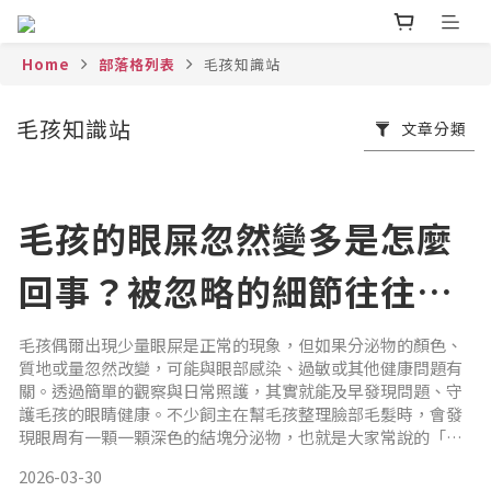
Home
部落格列表
毛孩知識站
毛孩知識站
文章分類
毛孩的眼屎忽然變多是怎麼
回事？被忽略的細節往往最
重要｜專業獸醫—林孟潔
毛孩偶爾出現少量眼屎是正常的現象，但如果分泌物的顏色、
質地或量忽然改變，可能與眼部感染、過敏或其他健康問題有
關。透過簡單的觀察與日常照護，其實就能及早發現問題、守
護毛孩的眼睛健康。不少飼主在幫毛孩整理臉部毛髮時，會發
現眼周有一顆一顆深色的結塊分泌物，也就是大家常說的「眼
屎」。一般情況下，有少量的眼屎是正常的，因為眼睛每天都
2026-03-30
在分泌淚液來滋潤眼球、帶走灰塵與代謝物，當這些分泌物乾