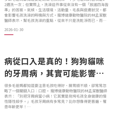
2週洗一次；但實際上，洗澡這件事從來沒有一個「放諸四海皆
準」的答案。氣候、生活環境、活動量、毛長與皮膚狀況，都
會影響毛孩洗澡的時機與方式。寵博健康動物醫院的林孟潔獸
醫師表示，幫毛孩洗澡的重點，從來不只是洗乾淨而已，而是
如何在清潔的同時，維持皮膚與毛髮在健康的狀態。也正因如
2026-01-30
此，寵物洗劑的選擇，往往是最關鍵的因素之一，因為選對洗
劑，洗澡才更接近保養；選錯洗劑，反而可能成為皮膚問題反
覆發作的開端。洗澡不只是清潔，而是皮膚保養的一環
近年來有越來
病從口入是真的！狗狗貓咪
的牙周病，其實可能影響全
身健康｜專業獸醫—林孟潔
很多毛爸媽都知道要注意毛孩吃得好、腸胃順不順，卻常常忽
略了一個關鍵入口：口腔。 寵博健康動物醫院的林孟潔獸醫師
表示：「別把牙周病當小病！它其實是拖垮毛孩全身健康的慢
性隱性殺手。」毛孩牙周病有多常見？比你想像得更普遍，罹
患年齡更早！
在一篇國外文獻的統計中顯示，以2歲為年齡基準，有高達80%