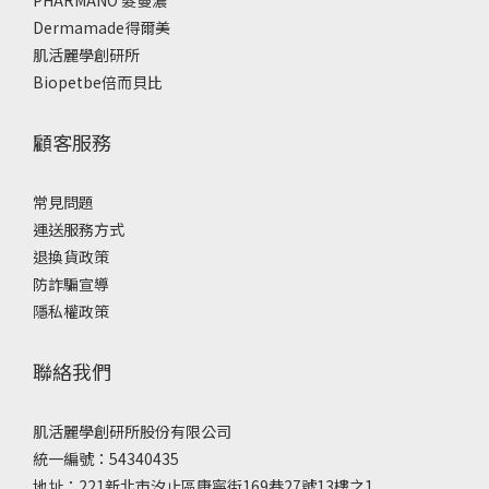
PHARMANO 髮蔓濃
Dermamade得爾美
肌活麗學創研所
Biopetbe倍而貝比
顧客服務
常見問題
運送服務方式
退換貨政策
防詐騙宣導
隱私權政策
聯絡我們
肌活麗學創研所股份有限公司
統一編號：54340435
地址：221新北市汐止區康寧街169巷27號13樓之1