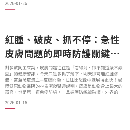
2026-01-26
的狗狗和70%的貓咪其實已出現不同程度的牙周病；其中，小
型玩具犬更是高風險族群，像是馬爾濟斯、約克夏、紅貴賓、
博美犬等。
林孟潔獸醫師提醒：「在臨床上，牙周病幾乎是家犬家貓最常
見、但也最容易被低估的問題之一。」
紅腫、破皮、抓不停：急性
皮膚問題的即時防護關鍵｜
專業獸醫—林孟潔
對多數飼主來說，皮膚問題往往是「看得到、卻不知道嚴不嚴
重」的健康警訊。今天只是多抓了幾下，明天卻可能紅腫滲
液、甚至破皮流血—皮膚問題，往往比想像中進展得更快！寵
博健康動物醫院的林孟潔獸醫師說明，皮膚是動物身上最大的
器官，也是第一道免疫防線，一旦這層防線被破壞，外界的細
菌、黴菌與過敏原就更容易趁虛而入，讓原本單純的搔癢，演
2026-01-16
變成反覆發作、難以痊癒的皮膚疾病。
尤其是毛髮較長、皮膚皺褶多，或生活在潮濕悶熱環境中的狗
狗貓咪，本來就屬於皮膚問題的高風險族群，更需要飼主及早
觀察、即時介入。