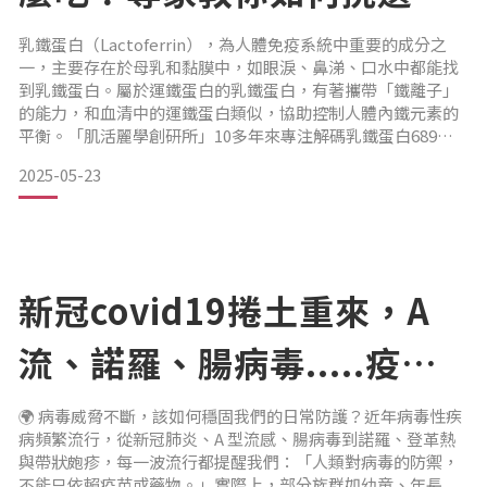
口罩導致的悶熱、乾燥不適這些都不是
鐵蛋白保健品！
乳鐵蛋白（Lactoferrin），為人體免疫系統中重要的成分之
一，主要存在於母乳和黏膜中，如眼淚、鼻涕、口水中都能找
到乳鐵蛋白。屬於運鐵蛋白的乳鐵蛋白，有著攜帶「鐵離子」
的能力，和血清中的運鐵蛋白類似，協助控制人體內鐵元素的
平衡。「肌活麗學創研所」10多年來專注解碼乳鐵蛋白689個
胺基酸序列，鑽研乳鐵蛋白特性及研發實際可應用於頭皮抗老
2025-05-23
和肌膚修復的產品。從學術面、知識面帶你深入了解乳鐵蛋白
的原理和功效。 乳鐵蛋白常見問題TOP20乳鐵蛋白8大功效？
乳鐵蛋白如何對抗病毒？乳鐵蛋白能抑制能些病毒？乳
新冠covid19捲土重來，A
流、諾羅、腸病毒.....疫苗
打不了、病毒變不停，我們
🌍 病毒威脅不斷，該如何穩固我們的日常防護？近年病毒性疾
病頻繁流行，從新冠肺炎、A 型流感、腸病毒到諾羅、登革熱
可以怎麼做？
與帶狀皰疹，每一波流行都提醒我們：「人類對病毒的防禦，
不能只依賴疫苗或藥物。」實際上，部分族群如幼童、年長