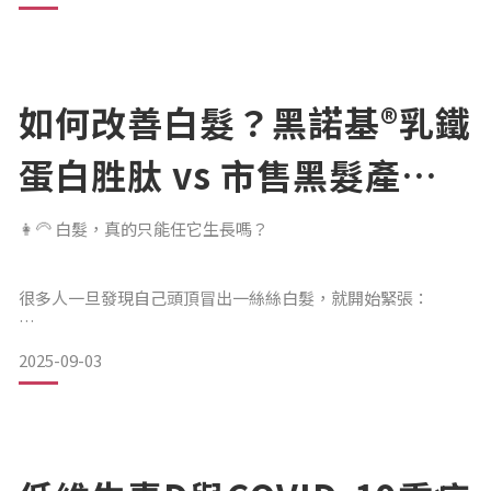
當菌叢失衡、唾液分泌下降時，不僅容易出現蛀牙、牙齦炎，
甚至會讓全身的發炎指數上升。真正的口腔健康，不只是「沒
如何改善白髮？黑諾基®乳鐵
有蛀牙」，
蛋白胜肽 vs 市售黑髮產品
而是—口腔能自行維持穩定、具備自我防護力。🧬 乳鐵蛋白是
比較
什麼？乳鐵蛋白（Lactoferrin）是一種天然存在於唾液、淚液
👩‍🦳 白髮，真的只能任它生長嗎？
與母乳中的抗菌蛋白。
很多人一旦發現自己頭頂冒出一絲絲白髮，就開始緊張：
它能與鐵離子結合，阻斷細菌生長所需的營養來源，
2025-09-03
是不是老化了？是不是壓力太大？是不是要趕快染髮？其實，
並在黏膜表面形成溫和的防護層，協助身體
灰白髮不只是「歲月的痕跡」，更多時候來自於 黑色素細胞逐
漸失去活力。當毛囊裡的黑色素生成力下降，頭髮就會逐漸褪
色，由黑轉灰、甚至全白。🔍 常見市售黑髮產品類型市面上
「黑髮產品」琳瑯滿目，但大多只能暫時改善外觀，卻無法真
正從根源調理：染髮劑優點：快速見效缺點：需反覆補染，化