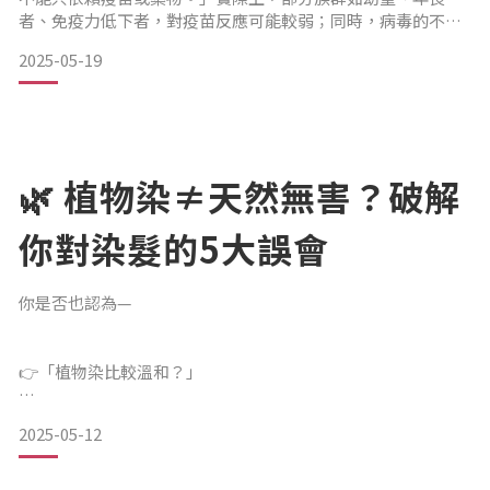
者、免疫力低下者，對疫苗反應可能較弱；同時，病毒的不斷
突變，也對現有的防治策略形成挑戰。在這樣的背景下，支持
2025-05-19
免疫功能、維持體內平衡，成為我們面對病毒時最根本的準
備。🔬 科學再度聚焦「乳鐵蛋白」的多重作用2024 年發表於
Frontiers in Immunology 的綜合性回顧
🌿 植物染≠天然無害？破解
你對染髮的5大誤會
你是否也認為—
👉「植物染比較溫和？」
2025-05-12
👉「天然染比較安全？」事實上，這些印象不一定正確。染髮
本身並不只是美觀問題，更關係到頭皮與毛囊的長期健康。以
下是最常見的5大迷思，一次為你解惑：❌ 迷思一：「植物染比