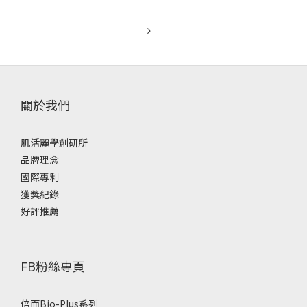
較溫和，不會傷頭皮」
植物染≠無刺激。
所有染髮都需要化學反應來讓色素附著，否則根本染不上。市
關於我們
售植物染多半含有金屬鹽、助染劑等化學成分。有些色素粒子
大，反而容易殘留頭皮、造成過敏或毛囊堵塞。❌ 迷思二：
「植物染可以讓白髮變黑」
肌活麗學創研所
品牌理念
國際專利
染劑只能遮蓋，不會改變毛囊內黑色素細胞的狀態。
獲獎紀錄
好評推薦
FB粉絲專頁
倍而Bio-Plus系列