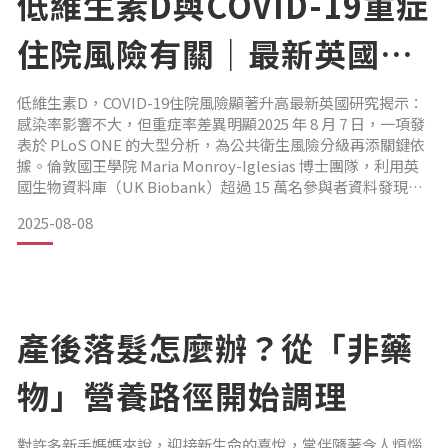
低維生素D與COVID-19重症
學成分恐傷頭皮黑髮洗髮精 / 潤髮乳優點：透過植物染料護色
缺點：停用後效果立即
住院風險有關｜最新英國研
究解析
低維生素D，COVID-19住院風險顯著升高最新英國研究揭示：
感染率影響不大，但重症率差異明顯2025 年 8 月 7 日，一項發
表於 PLoS ONE 的大型分析，為公共衛生風險分級再添關鍵依
據。倫敦國王學院 Maria Monroy-Iglesias 博士團隊，利用英
國生物資料庫（UK Biobank）超過 15 萬名參與者資料發現—
血中維生素 D 過低者，在感染 COVID-19 後，住院機率顯著上
2025-08-08
升；然而，低維生素 D 與「是否會感染」之間的直接關聯性卻
相當微弱。維生素D—免疫系統的重要
產後落髮怎麼辦？從「非藥
物」營養路徑開始調理
對許多新手媽媽來說，迎接新生命的喜悅，常伴隨著令人煩惱