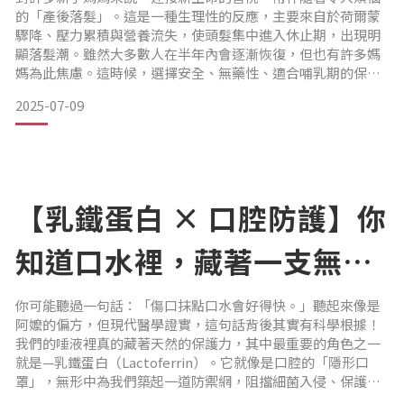
的「產後落髮」。這是一種生理性的反應，主要來自於荷爾蒙
驟降、壓力累積與營養流失，使頭髮集中進入休止期，出現明
顯落髮潮。雖然大多數人在半年內會逐漸恢復，但也有許多媽
媽為此焦慮。這時候，選擇安全、無藥性、適合哺乳期的保養
方式，就顯得格外重要。✅ 全方位改善產後落髮的 5 種關鍵做
2025-07-09
法：
1. 補足營養是根本
【乳鐵蛋白 × 口腔防護】你
產後掉髮與營養流失密切相關，建議攝取以下營養素：蛋白
質：毛髮主要成分，建議每日適量補充（魚、蛋、豆製品）鐵
知道口水裡，藏著一支無聲
與鋅：改善因缺鐵導致的毛囊
的防疫部隊嗎？
你可能聽過一句話：「傷口抹點口水會好得快。」聽起來像是
阿嬤的偏方，但現代醫學證實，這句話背後其實有科學根據！
我們的唾液裡真的藏著天然的保護力，其中最重要的角色之一
就是—乳鐵蛋白（Lactoferrin）。它就像是口腔的「隱形口
罩」，無形中為我們築起一道防禦網，阻擋細菌入侵、保護口
腔健康。💧唾液不是「水」，是天然的免疫液唾液是口腔的第