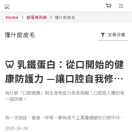
Home
部落格列表
懂什麼皮毛
懂什麼皮毛
文章分類
🦷 乳鐵蛋白：從口開始的健
康防護力 —讓口腔自我修
護、恢復平衡的關鍵營養素
為什麼「口腔健康」與全身免疫力息息相關？口腔是人體的第
一道防線。
每一次說話、進食、呼吸，都有成千上萬種細菌在口腔中共
存。
2025-10-29