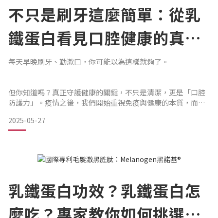
日常保健選擇？
不只是刷牙這麼簡單：從乳
鐵蛋白看見口腔健康的真正
乳鐵蛋白廣泛存在於母乳、唾液、淚液中，是人體自有的第一
道防線。根據近年的臨床整合研究顯示，它具備以下特
力量
每天早晚刷牙、勤漱口，你可能以為這樣就夠了。
但你知道嗎？真正守護健康的關鍵，不只是清潔，更是「口腔
防護力」。疫情之後，我們開始重視免疫與健康的本質，而
「口腔」這個每天接觸外界、卻最容易忽略的區域，其實才是
2025-05-27
全身健康的第一道防線。✅ 為什麼「口腔健康力」是抵抗力的
關鍵？
口腔是食物、空氣、病原體進入身體的入口，也是病毒與細菌
最容易駐足的第一站。
乳鐵蛋白功效？乳鐵蛋白怎
我們常見的口腔困擾，其實都是「防禦力下降」的警訊：◎嘴
麼吃？專家教你如何挑選乳
破反覆、口臭、牙齦敏感◎感冒前的喉嚨不適◎因長時間配戴