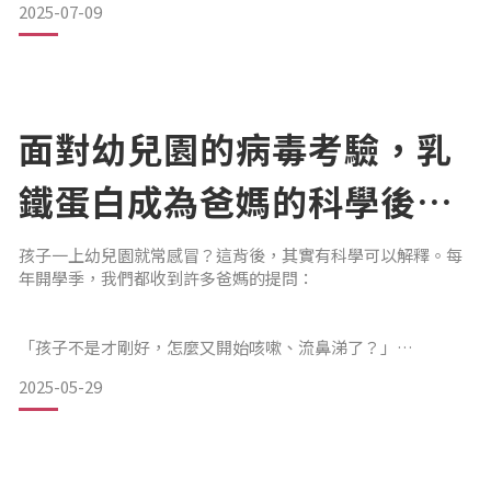
2025-07-09
一道防線，除了幫助消化、潤滑、說話以外，更含有多種功能
性蛋白與酵素。其中最具代表性的三大防護成分包括：乳鐵蛋
白：能抑制壞菌、幫助調節口腔菌叢免疫球蛋白（IgA）：支援
面對幼兒園的病毒考驗，乳
鐵蛋白成為爸媽的科學後
援!!
孩子一上幼兒園就常感冒？這背後，其實有科學可以解釋。每
年開學季，我們都收到許多爸媽的提問：
「孩子不是才剛好，怎麼又開始咳嗽、流鼻涕了？」
2025-05-29
事實上，這不是免疫差，而是幼兒的免疫系統尚未成熟，還在
學習辨認與應對環境中的細菌與病毒。這也是為什麼，近年越
來越多營養學者與臨床醫師，開始重視一種天然免疫調節成分
——乳鐵蛋白（Lactoferrin）🧬 為什麼我們推薦乳鐵蛋白作為