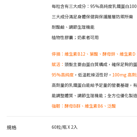
每粒含有三大成分：95%高純度乳鐵蛋白100m
三大成分滿足身體保健與保護層層防禦所需
耐酸鹼、調節生理機能
植物性膠囊；奶素者可用
停損：
維生素B12、葉酸、酵母鋅、維生素D
賦活：
頭髮主要由蛋白質構成，確保足夠的
95%高純度
，低溫乾燥活性好，
100mg 高
高劑量的乳鐵蛋白能給予足量的營養基礎，
能調整體質、調節生理機能；全方位優化製
強韌：
酵母B群、維生素B6、泛酸
規格
60粒/瓶 X 2入