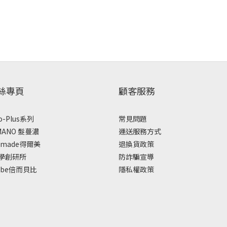
粉絲專頁
顧客服務
o-Plus系列
常見問題
MANO 髮蔓濃
運送服務方式
amade得爾美
退換貨政策
學創研所
防詐騙宣導
etbe倍而貝比
隱私權政策