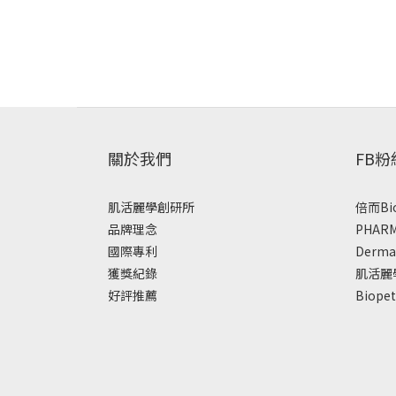
關於我們
FB
肌活麗學創研所
倍而Bi
品牌理念
PHAR
國際專利
Derm
獲獎紀錄
肌活麗
好評推薦
Biop