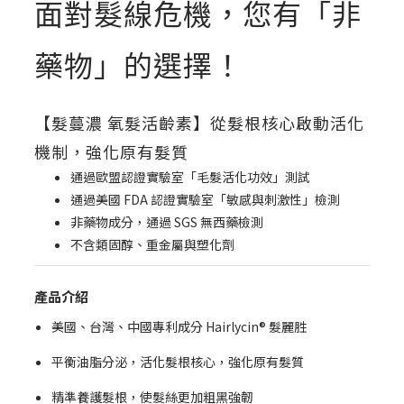
面對髮線危機，您有「非
藥物」的選擇！
【髮蔓濃 氧髮活齡素】從髮根核心啟動活化
機制，強化原有髮質
通過歐盟認證實驗室「毛髮活化功效」測試
通過美國 FDA 認證實驗室「敏感與刺激性」檢測
非藥物成分，通過 SGS 無西藥檢測
不含類固醇、重金屬與塑化劑
產品介紹
美國、台灣、中國專利成分 Hairlycin® 髮麗胜
平衡油脂分泌，活化髮根核心，強化原有髮質
精準養護髮根，使髮絲更加粗黑強韌