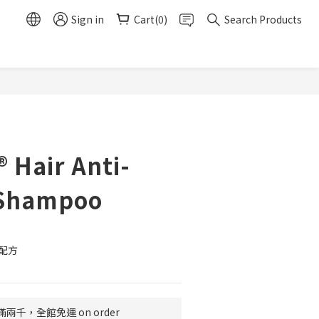
Sign in
Cart(0)
Search Products
BUY NOW
 Hair Anti-
 Shampoo
配方
千，全館免運 on order