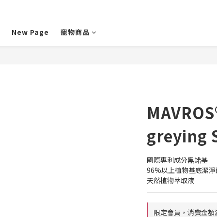
New Page
寵物商品
MAVROS®
greying
國際專利成分黑諾基
96%以上植物基底潔淨
天然植物萃取液
限定會員，消費金額滿兩