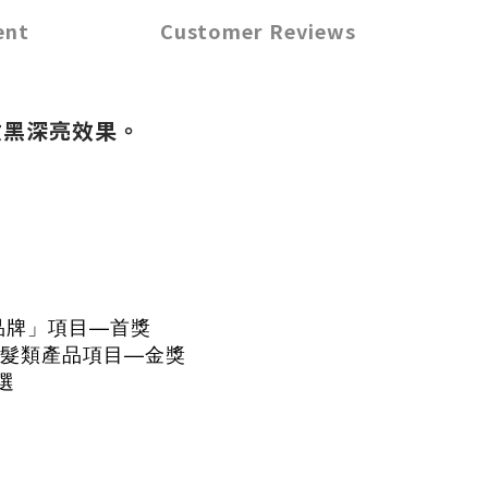
ent
Customer Reviews
激黑深亮效果。
髮獨立品牌」項目—首
獎
保養品」髮類產品項目—金獎
選