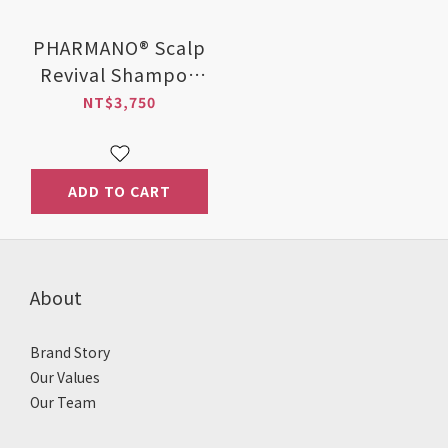
PHARMANO® Scalp
Revival Shampoo
(300ml) +
NT$3,750
PHARMANO® Hair
Nursing Serum
(20ml x 2 / set)
ADD TO CART
About
Brand Story
Our Values
Our Team