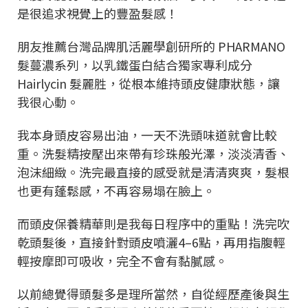
是很追求視覺上的豐盈髮感！
朋友推薦台灣品牌肌活麗學創研所的 PHARMANO
髮蔓濃系列，以乳鐵蛋白結合獨家專利成分
Hairlycin 髮麗胜，從根本維持頭皮健康狀態，讓
我很心動。
我本身頭皮容易出油，一天不洗頭味道就會比較
重。洗髮精按壓出來帶有珍珠般光澤，淡淡清香、
泡沫細緻。洗完最直接的感受就是清清爽爽，髮根
也更有蓬鬆感，不再容易塌在臉上。
而頭皮保養精華則是我每日程序中的重點！洗完吹
乾頭髮後，直接針對頭皮噴灑4–6點，再用指腹輕
輕按摩即可吸收，完全不會有黏膩感。
以前總覺得頭髮多是理所當然，自從經歷產後與生