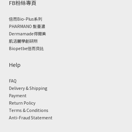
FB粉絲專頁
倍而Bio-Plus系列
PHARMANO 髮蔓濃
Dermamade得爾美
肌活麗學創研所
Biopetbe倍而貝比
Help
FAQ
Delivery & Shipping
Payment
Return Policy
Terms & Conditions
Anti-Fraud Statement