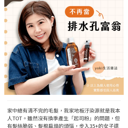
家中總有清不完的毛髮，我家地板汙染源就是我本
人TOT。雖然沒有換季產生「起司粉」的問題，但
有髮絲脆弱、髮根扁塌的煩惱，步入35+的女子還