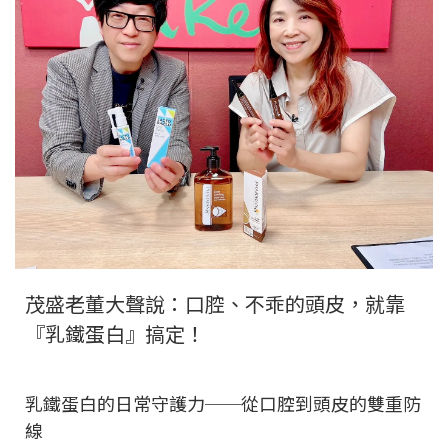
茂盛老董大聲說：口腔、不乖的頭皮，就靠
『乳鐵蛋白』搞定！
乳鐵蛋白的日常守護力──從口腔到頭皮的雙重防
線