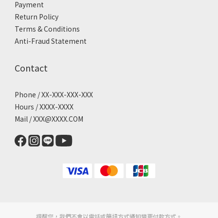
Payment
Return Policy
Terms & Conditions
Anti-Fraud Statement
Contact
Phone / XX-XXX-XXX-XXX
Hours / XXXX-XXXX
Mail / XXX@XXXX.COM
提醒您，我們不會以電話或簡訊方式通知變更付款方式。