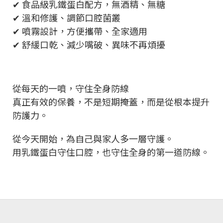
✔ 食品級乳鐵蛋白配方，無酒精、無糖
✔ 溫和修護、調節口腔菌叢
✔ 噴霧設計，方便攜帶、全家適用
✔ 舒緩口乾、減少嘴破、異味不再煩擾
從每天的一噴，守住全身防線
真正有效的保養，不是短期掩蓋，而是從根本提升
防護力。
從今天開始，為自己與家人多一層守護。
用乳鐵蛋白守住口腔，也守住全身的第一道防線。