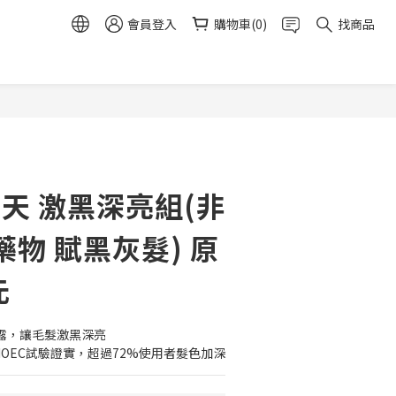
會員登入
購物車(0)
找商品
立即購買
0天 激黑深亮組(非
物 賦黑灰髮) 原
元
萃露，讓毛髮激黑深亮
IOEC試驗證實，超過72%使用者髮色加深