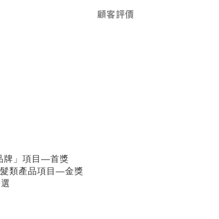
顧客評價
髮獨立品牌」項目—首獎
保養品」髮類產品項目—金獎
決選