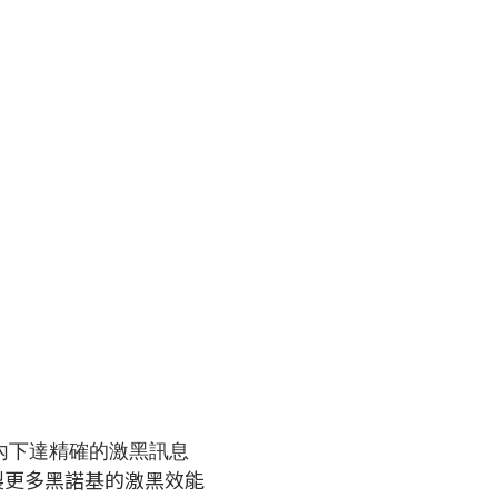
源內下達精確的激黑訊息
複製更多黑諾基的激黑效能