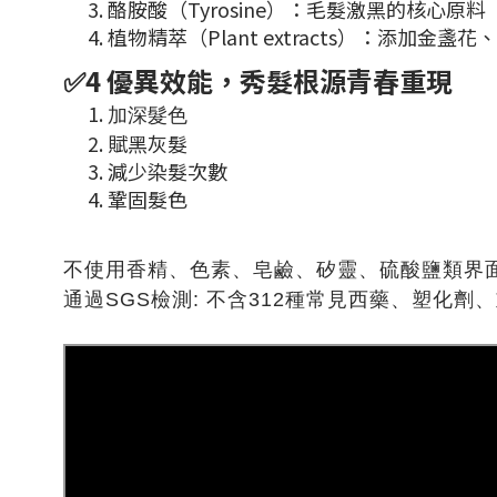
酪胺酸（Tyrosine）：毛髮激黑的核心原料
植物精萃（Plant extracts）：添
✅4 優異效能，秀髮根源青春重現
加深髮色
賦黑灰髮
減少染髮次數
鞏固髮色
不使用香精、色素、皂鹼、矽靈、硫酸鹽類界面活性
通過SGS檢測: 不含312種常見西藥、塑化劑