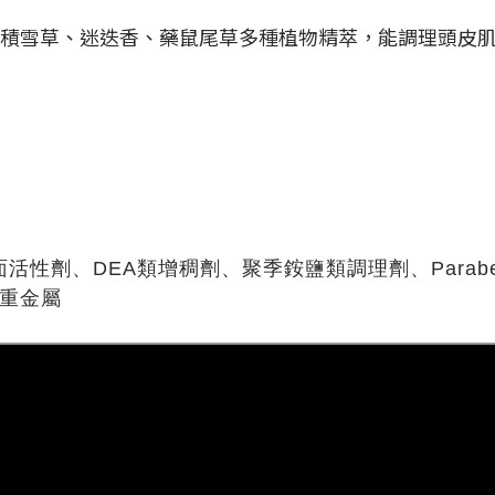
加金盞花、積雪草、迷迭香、藥鼠尾草多種植物精萃，能調理頭
劑、DEA類增稠劑、聚季銨鹽類調理劑、Parabens
、重金屬