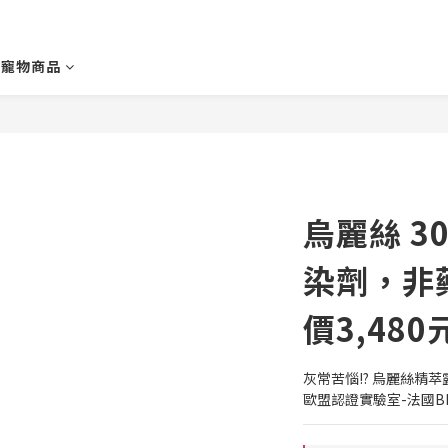
寵物商品
烏麗絲 3
染劑，非藥
價3,480
灰常苦惱!? 烏麗絲精
歐盟認證實驗室-法國B