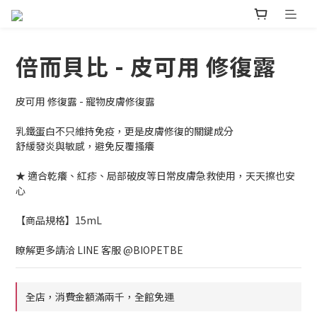
倍而貝比 - 皮可用 修復露
皮可用 修復露 - 寵物皮膚修復露
乳鐵蛋白不只維持免疫，更是皮膚修復的關鍵成分
舒緩發炎與敏感，避免反覆搔癢
★ 適合乾癢、紅疹、局部破皮等日常皮膚急救使用，天天擦也安
心
【商品規格】15mL
瞭解更多請洽 LINE 客服 @BIOPETBE
全店，消費金額滿兩千，全館免運