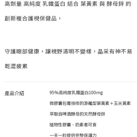
高劑量 高純度 乳鐵蛋白 結合 葉黃素 與 酵母鋅 的
創新複合護視保健品，
守護眼部健康，讓視野清明不變樣，晶采有神不易
乾澀疲累
產品介紹
95%高純度乳鐵蛋白100mg
微膠囊包覆技術的游離型葉黃素＋玉米黃素
萃取自啤酒酵母的天然酵母鋅
植物性膠囊．奶素者可食
一天一粒提供完整保護力