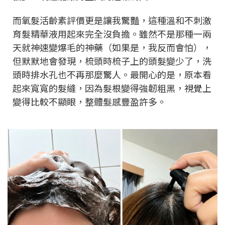
而氧髮活齡素評價更是讓我驚豔，這種溫和不刺激
育髮精華液用起來完全沒負擔。雖然不是那種一兩
天就神速變爆毛的神藥（如果是，我反而會怕），
但默默地會發現，梳頭時梳子上的頭髮變少了，洗
頭時排水孔也不再那麼驚人。最開心的是，原本看
起來寬寬的髮縫，因為髮根變得強韌粗黑，視覺上
變得比較不顯眼，整體髮感豐盈許多。