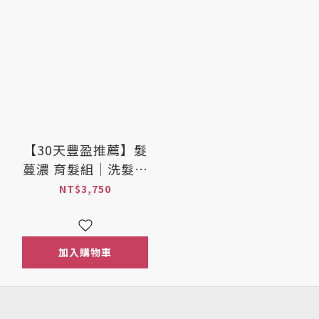
【30天豐盈推薦】髮
蔓濃 育髮組｜洗髮精
300ml+氧髮活齡素養
NT$3,750
髮液20mlx2入
加入購物車