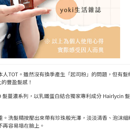
本人TOT。雖然沒有換季產生「起司粉」的問題，但有髮
上的豐盈髮感！
 髮蔓濃系列，以乳鐵蛋白結合獨家專利成分 Hairlycin 
重。洗髮精按壓出來帶有珍珠般光澤，淡淡清香、泡沫細
不再容易塌在臉上。