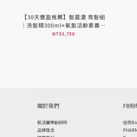
【30天豐盈推薦】髮蔓濃 育髮組
｜洗髮精300ml+氧髮活齡素養髮
液20mlx2入
NT$3,750
關於我們
FB
肌活麗學創研所
倍而Bi
品牌理念
PHAR