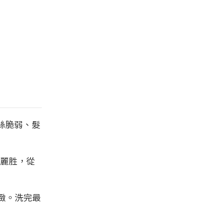
絲脆弱、髮
髮麗胜，從
緻。洗完最