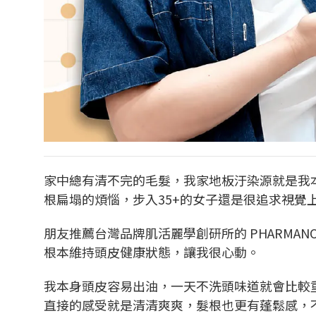
家中總有清不完的毛髮，我家地板汙染源就是我
根扁塌的煩惱，步入35+的女子還是很追求視覺
朋友推薦台灣品牌肌活麗學創研所的 PHARMANO
根本維持頭皮健康狀態，讓我很心動。
我本身頭皮容易出油，一天不洗頭味道就會比較
直接的感受就是清清爽爽，髮根也更有蓬鬆感，