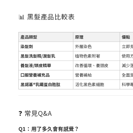
📊 黑髮產品比較表
產品類型
原理
優點
染髮劑
外層染色
立即
黑髮洗髮精/潤髮乳
植物色素附著
使用
養髮液/頭皮精華
改善循環、養頭皮
減少
口服營養補充品
營養補給
全面
黑諾基®乳鐵蛋白胜肽
活化黑色素細胞
科學
❓ 常見Q&A
Q1：用了多久會有感覺？