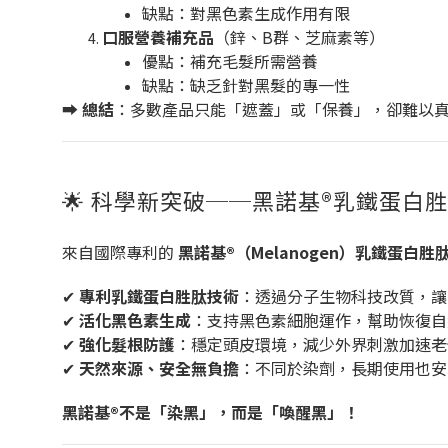
缺點：對黑色素生成作用有限
口服營養補充品
（鋅、B群、芝麻素等）
優點：補充毛髮所需營養
缺點：缺乏針對黑髮的專一性
➡️
總結
：多數產品只能「遮蓋」或「保養」，卻難以
🌟 科學新突破──黑諾基®乳鐵蛋白
來自國際專利的
黑諾基®（Melanogen）乳鐵蛋白胜
✔
專利乳鐵蛋白胜肽技術
：透過分子生物科技改質，讓
✔
活化黑色素生成
：支持黑色素細胞運作，幫助恢復自
✔
強化髮根防護
：穩定頭皮環境，減少外界刺激加速老
✔
天然來源、安全無負擔
：不同於染劑，長期使用也安
黑諾基®不是「染黑」，而是「喚醒黑」！