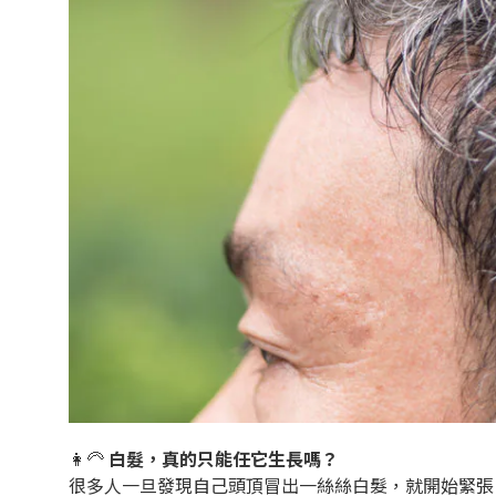
👩‍🦳
白髮，真的只能任它生長嗎？
很多人一旦發現自己頭頂冒出一絲絲白髮，就開始緊張