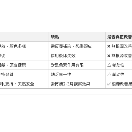
缺點
是否真正改善
見效，顏色多樣
需反覆補染，恐傷頭皮
❌ 無根源改善
方便
停用後即失效
❌ 無根源改善
落髮、頭皮健康
對黑色素作用有限
△ 輔助性
支持髮質
缺乏專一性
△ 輔助性
專利支持、天然安全
需持續2-3月觀察效果
✅ 根源改善