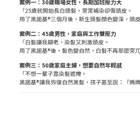
案例一：30歲職場女性，長期加班壓力大
「25歲就開始長白頭髮，常常補染卻傷頭皮。
用了黑諾基®三個月後，新生頭髮顏色變深，頭
案例二：45歲男性，家庭與工作雙壓力
「白髮讓我顯老，染髮又刺激頭皮。
用了黑諾基®後，髮色變自然，白髮不再那麼突
案例三：50歲家庭主婦，想要自然年輕感
「不想一輩子靠染髮遮掩。
黑諾基®讓我恢復自然黑髮，孩子甚至說：『媽