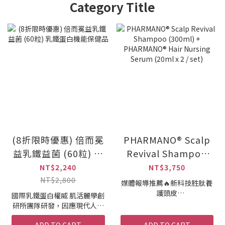
Category Title
(8折限時優惠) 倍而冕
PHARMANO® Scalp
益乳鐵益菌 (60粒) 乳
Revival Shampoo
鐵蛋白機能保健品
(300ml) +
NT$2,240
NT$3,750
PHARMANO® Hair
NT$2,800
媒體報導推薦🔥新科技胜肽養
Nursing Serum
護頭皮
國際乳鐵蛋白權威 肌活麗學創
適合髮量稀疏困擾者、產後媽
研所團隊研發，因應現代人受
(20ml x 2 / set)
媽日常固髮養護
到的挑戰開發全新乳鐵蛋白益
三國專利 Hairlycin 髮麗胜，
ADD TO CART
ADD TO CART