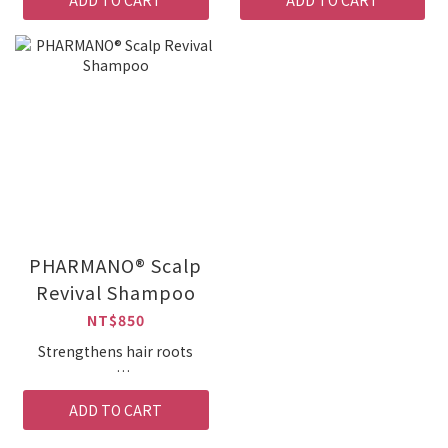
生菌『冕益金三角』配方，將
從髮根核心開始養護
珍貴的高劑量高純度乳鐵蛋
調理頭皮油水平衡，改善悶、
白、專為東方人設計的共生複
油、塌困擾
合益生菌株、8 成國人缺乏的
幫助維持髮絲豐盈感、強韌感
維生素 D3 合而為一，打造出
與蓬鬆感
1 粒抵 3 粒的
非藥物養髮，日常保養更安心
『Biomainpower 倍而冕益
洗＋養雙步驟，完整養護頭皮
Plus』乳鐵蛋白益生菌，讓生
環境
活忙碌的你能輕鬆補充關鍵營
國際檢測認證，品質看得見！
養，並為身體建立多重保護
值得您信賴
力！
頭皮環境對了，髮絲自然更有
存在感
PHARMANO® Scalp
Revival Shampoo
NT$850
Strengthens hair roots
Keeps hair voluminous
ADD TO CART
after use without any worry
of flattening