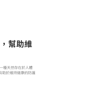
來維持穩定狀態！
 Oral Bovine Milk
，幫助維
pment through
 2020 Dec 5;12(
）是一種天然存在於人體
憙，使用一年後的
有助於維持健康的防護