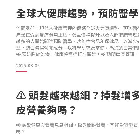
全球大健康趨勢，預防醫學
✅ 協助維持腸道微生態平衡「冕益金三角」配方專為現代人
鐵蛋白（每14公升牛乳提煉1公克）、專利益生菌，以及維
倍而冕益：現代人健康管理的優選全球大健康趨勢，預防醫
的營養補充，幫助忙碌族群輕鬆補足每日所需。 【乳鐵蛋白
產業正受到醫療費用上漲、藥品價格提升以及人們健康管理
用】
越多的人開始關注預防醫學、功能性食品和保健品，以減少
益，結合精選營養成分，以科學研究為基礎，為您的日常健
📢 預防勝於治療，健康投資從現在開始！📢 聰明健康管理
✅ 幫助維持免疫健康：
健康守護，從每日營養開始📌 全球醫療成本不斷攀升，疾病治
2025-03-05
決方案：透過科學營養補充，支持健康管理，從日常養成良
⚠️ 頭髮越來越細？掉髮增
皮營養夠嗎？
📢 頭髮健康與營養息息相關，缺乏關鍵營養，可能影響髮質！
嗎？