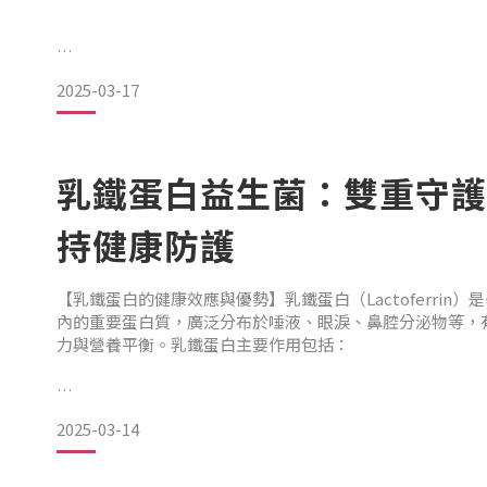
🔹 骨骼強健不只是年長者該關注，運動者更需要足夠營養
2025-03-17
導讀文獻
🔹 鐵的吸收率與補充方式息息相關！
Ikeda SI, Kurihara T, Toda M, Jiang X, Torii H, Tsubota K.
乳鐵蛋白益生菌：雙重守護
Lactoferrin Administration Suppressed Myopia Develo
Matrix Metalloproteinase 2 in a Mouse Model. Nutrients.
持健康防護
🏆 一瓶多效，【倍而冕益】全面支持運動與日常健康！
【乳鐵蛋白的健康效應與優勢】乳鐵蛋白（Lactoferrin
Luminous Track Club 知名跑者 李奇儒、楊智宇、黃羿
內的重要蛋白質，廣泛分布於唾液、眼淚、鼻腔分泌物等，
力與營養平衡。乳鐵蛋白主要作用包括：
✅ 幫助維持免疫健康
2025-03-14
✅ 促進鐵質吸收與利用