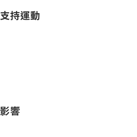
支持運動
、延長恢復時間，甚至
影響
足有關！