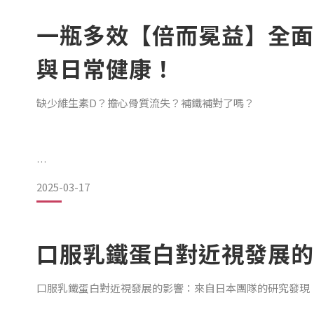
一瓶多效【倍而冕益】全面
與日常健康！
缺少維生素D？擔心骨質流失？補鐵補對了嗎？
2025-03-17
運動讓身體更健康，但營養補充不均衡，可能影響體能表現
增加不適風險！你是否有這些困擾？
口服乳鐵蛋白對近視發展的
口服乳鐵蛋白對近視發展的影響：來自日本團隊的研究發現
🔹 運動後恢復較慢、肌肉不適感持續？ 可能與維生素D不