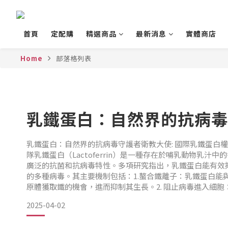
首頁
定配購
精選商品
最新消息
實體商店
Home
部落格列表
乳鐵蛋白：自然界的抗病毒
乳鐵蛋白：自然界的抗病毒守護者衛教大使: 國際乳鐵蛋白權
隊乳鐵蛋白（Lactoferrin）是一種存在於哺乳動物乳汁
廣泛的抗菌和抗病毒特性。多項研究指出，乳鐵蛋白能有效
的多種病毒。其主要機制包括：1.螯合鐵離子：乳鐵蛋白能
原體獲取鐵的機會，進而抑制其生長。2. 阻止病毒進入細
毒或宿主細胞表面的受體結合，阻止病毒進入細胞內繁殖。
2025-04-02
導，國際上已有近8,000篇期刊論文證實乳鐵蛋白對