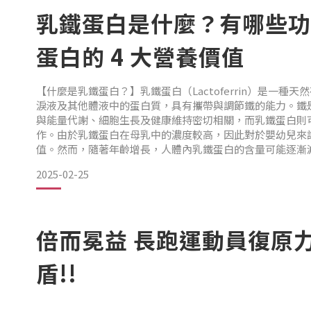
📍 盯著文件或手機太久，眼睛乾澀不適？
乳鐵蛋白是什麼？有哪些功
蛋白的 4 大營養價值
📍 夜間或低光環境下，視覺變得模糊？現代人長時間接觸 3
增，除了補充葉黃素，還需要更完整的營養來幫助維持健康
【什麼是乳鐵蛋白？】乳鐵蛋白（Lactoferrin）是一種
淚液及其他體液中的蛋白質，具有攜帶與調節鐵的能力。鐵
💡 市售護眼營養補充，真的夠完整嗎？
與能量代謝、細胞生長及健康維持密切相關，而乳鐵蛋白則
作。由於乳鐵蛋白在母乳中的濃度較高，因此對於嬰幼兒來
值。然而，隨著年齡增長，人體內乳鐵蛋白的含量可能逐漸
目前市面上許多護眼產品以 葉黃素、玉米黃素、蝦紅素、花
白可作為日常營養補充的一環。 【乳鐵蛋白的 4 大營養價值】
分皆具有抗氧化特性，可幫助維持視覺健康。然而，護眼不
2025-02-25
康
乳鐵蛋白可幫助維持消化道機能，搭配均衡飲
倍而冕益 長跑運動員復原
盾!!