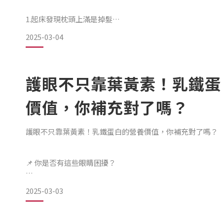
1️.起床發現枕頭上滿是掉髮
2025-03-04
2️.洗頭後，排水孔總是卡滿髮絲
護眼不只靠葉黃素！乳鐵蛋
3️.髮絲變細、無力，髮量不如以往🚨 國際研究：適當補充
髮絲健康！
價值，你補充對了嗎？
📢 《Zelin Health》研究指出，蛋白質、鋅等營養素與
護眼不只靠葉黃素！乳鐵蛋白的營養價值，你補充對了嗎？
充，以維持髮絲狀態。💡 乳鐵蛋白 = 頭皮吸收營養的「黃
📌 你是否有這些眼睛困擾？
🔹 提升鐵與鋅吸收，幫助毛囊獲得充足營養，強韌髮根
2025-03-03
📍 長時間盯著螢幕，眼睛容易疲勞？
🔹 維持頭皮微環境平衡，減少外在刺激影