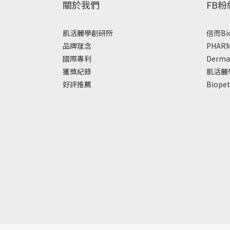
關於我們
FB
肌活麗學創研所
倍而Bi
品牌理念
PHAR
國際專利
Derm
獲獎紀錄
肌活麗
好評推薦
Biop