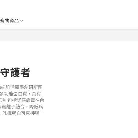
寵物商品
守護者
威 肌活麗學創研所團
中的多功能蛋白質，具有
抑制包括諾羅病毒在內
與鐵離子結合，降低病
胞：乳鐵蛋白可直接與病
根據《親子天下》報