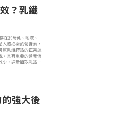
效？乳鐵
C 產品，眼睛負擔大
生理機能！
天然存在於母乳、唾液、
是人體必需的營養素，
可幫助維持鐵的正常運
說，具有重要的營養價
減少，適量攝取乳鐵蛋
青素 等為主，這些成
1️ 營養補給，維持健
只是濾藍光，眼
力的強大後