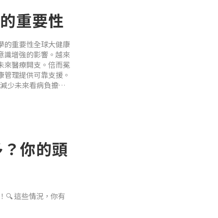
的重要性
設計，結合高純度乳
生素D3，打造一粒多效
學的重要性全球大健康
與益生菌的協作作
意識增強的影響。越來
未來醫療開支。倍而冕
康管理提供可靠支援。
，減少未來看病負擔📢
療負擔加重。📌 解
好生活習慣
多？你的頭
🔍 這些情況，你有