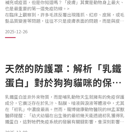
補充或疫苗，但是你知道嗎？「皮膚」其實是動物身上最大、
也是最重要的第一道免疫防線。>
在臨床上觀察到，許多毛孩反覆出現搔抓、紅疹、皮屑，或毛
髮品質變差等問題，往往不只是皮膚表面的問題，而是與皮膚
屏障與免疫系統失衡有密切關係。 皮膚，不只是「外皮」，而
2025-12-26
是一座正在運作的防禦堡壘
寵博健康動物醫院的林孟潔獸醫師表示，可以把健康的皮膚想
像成一座堅固的城堡：
▸ 角質層：就像城堡最外層的「磚牆」，負責阻擋外來刺激。
▸ 角質細胞：就像「磚牆
天然的防護罩：解析「乳鐵
蛋白」對於狗狗貓咪的保健
機制｜專業獸醫—林孟潔
乳鐵蛋白並非外來物質，而是哺乳動物天生就擁有的免疫保護
成分，它廣泛存在於乳汁、黏膜、唾液與淚液等體液中，尤其
在「初乳」中濃度最高。然而，寵博健康動物醫院的林孟潔獸
醫師提醒：「幼犬幼貓在出生後的最初幾天能透過初乳獲得乳
鐵蛋白，這對牠們免疫系統的發展有關鍵影響，會深刻影響牠
們成長階段的健康基礎。不過，動物體內的乳鐵蛋白含量會隨