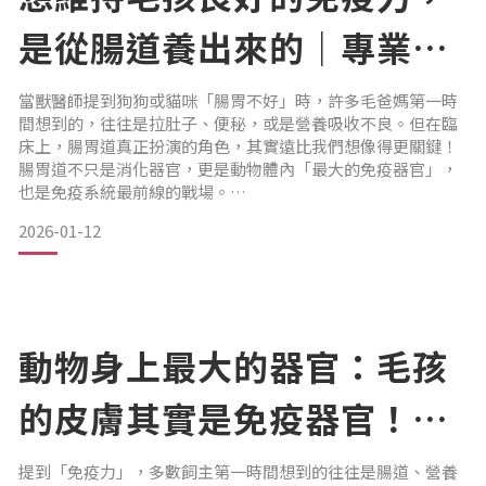
是從腸道養出來的｜專業獸
醫—林孟潔
當獸醫師提到狗狗或貓咪「腸胃不好」時，許多毛爸媽第一時
間想到的，往往是拉肚子、便秘，或是營養吸收不良。但在臨
床上，腸胃道真正扮演的角色，其實遠比我們想像得更關鍵！
腸胃道不只是消化器官，更是動物體內「最大的免疫器官」，
也是免疫系統最前線的戰場。
2026-01-12
為什麼腸道是免疫的第一道防線？
和心臟、腎臟這些被包覆在體內的器官不同，腸道的兩端會與
外界直接相通：從嘴巴進食、到肛門排出，中間會接觸大量來
自外界環境的微生物與刺激物。正因如此，身體會在腸道周圍
部署大量免疫細胞，隨時辨識「哪些是可以共存的好菌」、
「哪些需
動物身上最大的器官：毛孩
的皮膚其實是免疫器官！｜
專業獸醫—林孟潔
提到「免疫力」，多數飼主第一時間想到的往往是腸道、營養