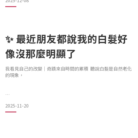
2025-12-08
著時間下降，之後便只能靠體內自行生成。但現代毛孩的生活
環境與飲食型態，早已讓天然生成量不敷使用—壓力大、飲食
精緻化、外界刺激多，毛孩需要消耗更多乳鐵蛋白來維持抵抗
力。」
也因此
✨ 最近朋友都說我的白髮好
像沒那麼明顯了
我看見自己的改變｜奇蹟來自時間的累積 聽說白髮是自然老化
的現象，
我也知道——畢竟52歲了，還是抵不過白髮一根根冒出來。
2025-11-20
但我替自己設了一個「停損點」。