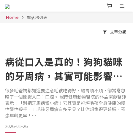
Home
部落格列表
文章分類
病從口入是真的！狗狗貓咪
的牙周病，其實可能影響全
身健康｜專業獸醫—林孟潔
很多毛爸媽都知道要注意毛孩吃得好、腸胃順不順，卻常常忽
略了一個關鍵入口：口腔。 寵博健康動物醫院的林孟潔獸醫師
表示：「別把牙周病當小病！它其實是拖垮毛孩全身健康的慢
性隱性殺手。」毛孩牙周病有多常見？比你想像得更普遍，罹
患年齡更早！
在一篇國外文獻的統計中顯示，以2歲為年齡基準，有高達80%
2026-01-26
的狗狗和70%的貓咪其實已出現不同程度的牙周病；其中，小