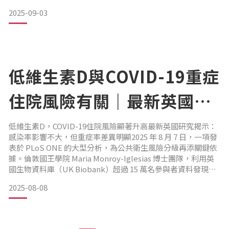
2025-09-03
是不是老化了？是不是壓力太大？是不是要趕快染髮？其實，
並在黏膜表面形成溫和的防護層，協助身體
灰白髮不只是「歲月的痕跡」，更多時候來自於 黑色素細胞逐
漸失去活力。當毛囊裡的黑色素生成力下降，頭髮就會逐漸褪
色，由黑轉灰、甚至全白。🔍 常見市售黑髮產品類型市面上
「黑髮產品」琳瑯滿目，但大多只能暫時改善外觀，卻無法真
正從根源調理：染髮劑優點：快速見效缺點：需反覆補染，化
低維生素D與COVID-19重症
學成分恐傷頭皮黑髮洗髮精 / 潤髮乳優點：透過植物染料護色
缺點：停用後效果立即
住院風險有關｜最新英國研
究解析
低維生素D，COVID-19住院風險顯著升高最新英國研究揭示：
感染率影響不大，但重症率差異明顯2025 年 8 月 7 日，一項發
表於 PLoS ONE 的大型分析，為公共衛生風險分級再添關鍵依
據。倫敦國王學院 Maria Monroy-Iglesias 博士團隊，利用英
國生物資料庫（UK Biobank）超過 15 萬名參與者資料發現—
血中維生素 D 過低者，在感染 COVID-19 後，住院機率顯著上
2025-08-08
升；然而，低維生素 D 與「是否會感染」之間的直接關聯性卻
相當微弱。維生素D—免疫系統的重要