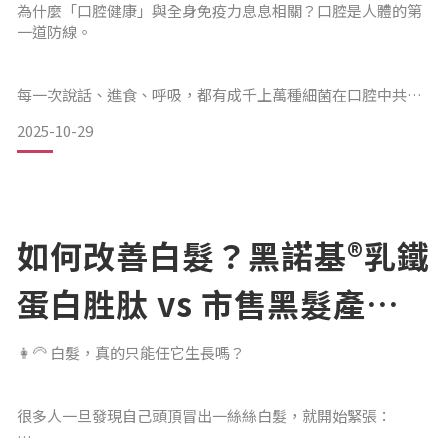
護、恢復平衡的關鍵營養素
濕效果很好，因為我的皮膚本來就不錯。
為什麼「口腔健康」與全身免疫力息息相關？口腔是人體的第
一道防線。
每一次說話、進食、呼吸，都有成千上萬種細菌在口腔中共
直到我介紹給一位客戶使用
存。
2025-10-29
當菌叢失衡、唾液分泌下降時，不僅容易出現蛀牙、牙齦炎，
甚至會讓全身的發炎指數上升。真正的口腔健康，不只是「沒
如何改善白髮？黑諾基®乳鐵
有蛀牙」，
蛋白胜肽 vs 市售黑髮產品
而是—口腔能自行維持穩定、具備自我防護力。🧬 乳鐵蛋白是
比較
什麼？乳鐵蛋白（Lactoferrin）是一種天然存在於唾液、淚液
👩‍🦳 白髮，真的只能任它生長嗎？
與母乳中的抗菌蛋白。
很多人一旦發現自己頭頂冒出一絲絲白髮，就開始緊張：
它能與鐵離子結合，阻斷細菌生長所需的營養來源，