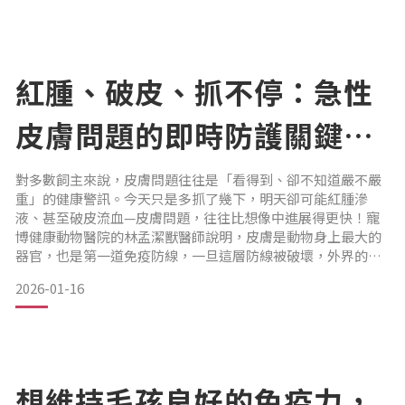
型玩具犬更是高風險族群，像是馬爾濟斯、約克夏、紅貴賓、
博美犬等。
林孟潔獸醫師提醒：「在臨床上，牙周病幾乎是家犬家貓最常
見、但也最容易被低估的問題之一。」
紅腫、破皮、抓不停：急性
皮膚問題的即時防護關鍵｜
專業獸醫—林孟潔
對多數飼主來說，皮膚問題往往是「看得到、卻不知道嚴不嚴
重」的健康警訊。今天只是多抓了幾下，明天卻可能紅腫滲
液、甚至破皮流血—皮膚問題，往往比想像中進展得更快！寵
博健康動物醫院的林孟潔獸醫師說明，皮膚是動物身上最大的
器官，也是第一道免疫防線，一旦這層防線被破壞，外界的細
菌、黴菌與過敏原就更容易趁虛而入，讓原本單純的搔癢，演
2026-01-16
變成反覆發作、難以痊癒的皮膚疾病。
尤其是毛髮較長、皮膚皺褶多，或生活在潮濕悶熱環境中的狗
狗貓咪，本來就屬於皮膚問題的高風險族群，更需要飼主及早
觀察、即時介入。
從日常行為，
想維持毛孩良好的免疫力，