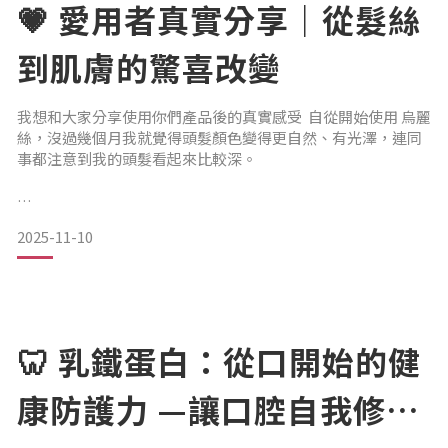
💗 愛用者真實分享｜從髮絲
到肌膚的驚喜改變
我想和大家分享使用你們產品後的真實感受 自從開始使用 烏麗
使用【烏麗絲精粹露】，白髮不再那麼明顯，
絲，沒過幾個月我就覺得頭髮顏色變得更自然、有光澤，連同
事都注意到我的頭髮看起來比較深。
頭髮激黑深亮，越來越有光澤，
2025-11-10
到現在，原本全白的髮線都變成了灰白，真的讓我又驚又
喜。 後來你們推出 髮蔓濃，我也馬上入手使用。雖然我已經忘
這樣的變化，讓我覺得值得繼續堅持下去。
了用了多久（你們應該比我清楚，有購買記錄 😄），
🦷 乳鐵蛋白：從口開始的健
※以上為個人使用心得，實際感受因人而異
康防護力 —讓口腔自我修
但前陣子發現頭髮看起來變多，真的感受到頭皮狀態在變健
康！還有你們的 極姸煥膚乳，一開始我自己使用時，只覺得保