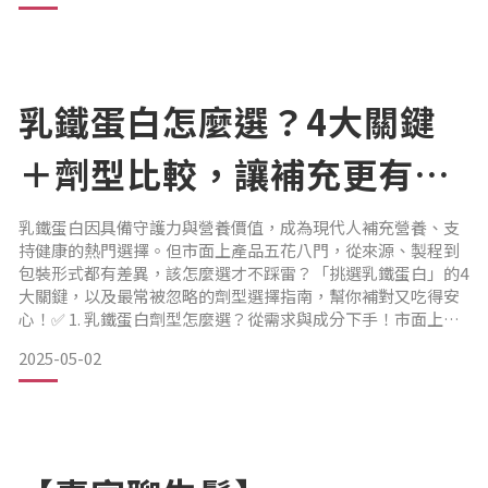
如何適當運用安全無副作用的營養補充劑，提升防護力，並在
遭遇病痛時緩解症狀、更快痊癒，
乳鐵蛋白就是最佳的選擇。守護健康、維持體內動態恆定的祕
乳鐵蛋白怎麼選？4大關鍵
密武器
＋劑型比較，讓補充更有
抗氧化、抗發炎和調節免疫，這三者是守護健康的鐵三角，而
效！
乳鐵蛋白就是提升這三種功效的祕密武器。
乳鐵蛋白因具備守護力與營養價值，成為現代人補充營養、支
持健康的熱門選擇。但市面上產品五花八門，從來源、製程到
包裝形式都有差異，該怎麼選才不踩雷？「挑選乳鐵蛋白」的4
所謂的健康，就是維持「體內動態恆定」（Homeostasis），
大關鍵，以及最常被忽略的劑型選擇指南，幫你補對又吃得安
亦即當身體受到擾動時，可以馬上平衡回來。不健康的人，平
心！✅ 1. 乳鐵蛋白劑型怎麼選？從需求與成分下手！市面上的
衡能力較弱，
乳鐵蛋白大致可分為以下幾種型態：乳鐵蛋白膠囊：成分單
2025-05-02
純、劑量精準，是許多重視純度與便利性的消費者首選。無需
添加多餘成分，對胃口敏感者較友善。乳鐵蛋白錠劑：通常會
添加壓製所需的賦形劑，體積小但成分複雜。適合吞嚥困難但
仍想每日