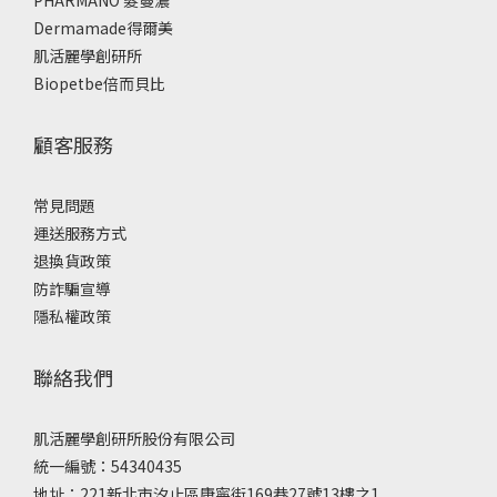
PHARMANO 髮蔓濃
Dermamade得爾美
肌活麗學創研所
Biopetbe倍而貝比
顧客服務
常見問題
運送服務方式
退換貨政策
防詐騙宣導
隱私權政策
聯絡我們
肌活麗學創研所股份有限公司
統一編號：54340435
地址：221新北市汐止區康寧街169巷27號13樓之1