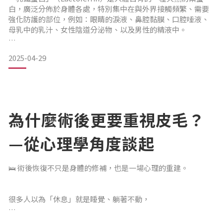
有些人會遇到頭皮紅紅的、癢癢的，甚至少數人會有心悸、血
白，廣泛分佈於身體各處，特別集中在與外界接觸頻繁、需要
壓變動的情況（尤其是高濃度版本）。
強化防護的部位，例如：眼睛的淚液、鼻腔黏膜、口腔唾液、
母乳中的乳汁、女性陰道分泌物、以及男性的精液中。
使用之前，最好和藥師或醫師
2025-04-29
這些部位中的乳鐵蛋白，扮演著阻擋外來病原體、保護組織黏
膜、調節免疫反應的重要角色，同時也能在細菌或病毒入侵
時，作為第一道警訊，啟動身體的自我防禦機制。
一、喝乳牛的初乳就可以補充人體所需的乳鐵蛋白？市售的牛
為什麼術後更要重視皮毛？
乳都為一般常乳而非初乳，而市售牛乳的乳鐵蛋白含量，每公
升只有20
—從心理學角度談起
🛌 術後恢復不只是身體的修補，也是一場心理的重建。
很多人以為「休息」就是睡覺、躺著不動，