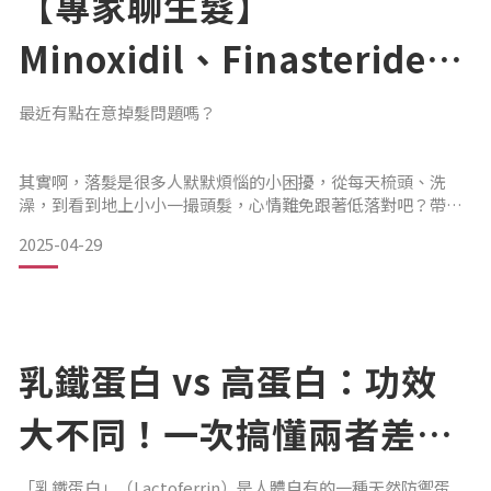
【專家聊生髮】
Minoxidil、Finasteride還
是乳鐵蛋白？落髮族一定要
最近有點在意掉髮問題嗎？
知道的小秘密
其實啊，落髮是很多人默默煩惱的小困擾，從每天梳頭、洗
澡，到看到地上小小一撮頭髮，心情難免跟著低落對吧？帶你
認識三種常見的生髮成分，還有一個比較溫和的保養新思路
2025-04-29
喔！1. Minoxidil（敏諾西代）
這是外用噴劑裡很常見的生髮成分，有些市售品牌含有此成
分。
乳鐵蛋白 vs 高蛋白：功效
它的主要功能是刺激頭皮血流，延長毛囊的生長期，幫助毛髮
大不同！一次搞懂兩者差異
長得更健康。但要注意喔～
和補充時機、適用族群
「乳鐵蛋白」（Lactoferrin）是人體自有的一種天然防禦蛋