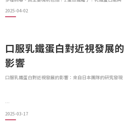
離子結合，降低病原體獲取鐵的機會，進而抑制其生長。2. 阻
2025-04-02
止病毒進入細胞：乳鐵蛋白可直接與病毒或宿主細胞表面的受
體結合，阻止病毒進入細胞內繁殖。根據《親子天下》報導，
國際上已有近8,000篇期刊論文證實乳鐵蛋白對
口服乳鐵蛋白對近視發展的
影響
口服乳鐵蛋白對近視發展的影響：來自日本團隊的研究發現
2025-03-17
導讀文獻
Ikeda SI, Kurihara T, Toda M, Jiang X, Torii H, Tsubota K.