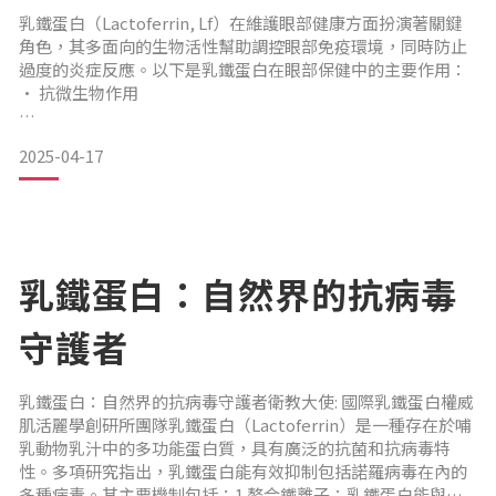
■ 使用不適合的洗護髮產品：洗髮精或護髮產品若含矽靈、
乳鐵蛋白（Lactoferrin, Lf）在維護眼部健康方面扮演著關鍵
SLS等刺激成分，或過度清潔頭皮，反而可能讓頭皮油水失
角色，其多面向的生物活性幫助調控眼部免疫環境，同時防止
衡、發炎、加劇掉髮問題
過度的炎症反應。以下是乳鐵蛋白在眼部保健中的主要作用：
• 抗微生物作用
■ 遺傳性雄性禿
2025-04-17
乳鐵蛋白能與自由鐵離子結合，降低病原微生物獲取營養鐵的
可能性，從而抑制細菌生長與生物膜形成，同時阻斷病毒進入
上皮細胞，有效預防感染[1][4]。• 抗炎效應
乳鐵蛋白可抑制經典補體系統的活化，並下調 TNF-α 及多種白
乳鐵蛋白：自然界的抗病毒
細胞介素等炎症介質的表達。同時，透過鐵螯合與抗氧化作
用，有效減輕氧化性損傷[
守護者
乳鐵蛋白：自然界的抗病毒守護者衛教大使: 國際乳鐵蛋白權威
肌活麗學創研所團隊乳鐵蛋白（Lactoferrin）是一種存在於哺
乳動物乳汁中的多功能蛋白質，具有廣泛的抗菌和抗病毒特
性。多項研究指出，乳鐵蛋白能有效抑制包括諾羅病毒在內的
多種病毒。其主要機制包括：1.螯合鐵離子：乳鐵蛋白能與鐵