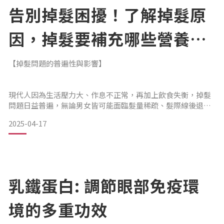
方成分裡陽離子界面活性劑的化學作用。離子之間會互相排
告別掉髮困擾！了解掉髮原
斥，所以吸附了陽離子的髮絲彼此排斥而根根分別，讓頭髮變
得蓬鬆。至於能讓扁塌髮、稀疏髮、瘦
因，掉髮要補充哪些營養
素？養髮液、防掉髮洗髮精
【掉髮問題的普遍性與影響】
這樣選！
現代人因為生活壓力大、作息不正常，再加上飲食失衡，掉髮
問題日益普遍，無論男女皆可能面臨髮量稀疏、髮際線後退等
困擾。
2025-04-17
但只要掌握正確觀念，透過「營養補充」、「選對洗髮精」、
「搭配養髮精華液」三管齊下，就有機會改善問題，重新找回
濃密秀髮與自信。【掉髮常見原因】
乳鐵蛋白: 調節眼部免疫環
掉髮並非單一原因所造成，以下是幾個常見因素：
境的多重功效