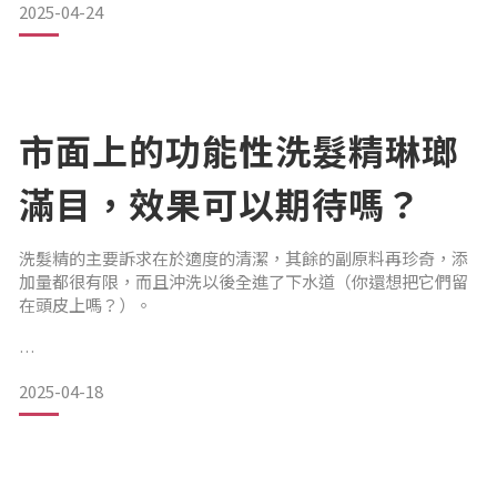
2025-04-24
但其實，真正的恢復還包含——
重新感受到自己「有在生活」、值得被好好對待的那種感覺。
市面上的功能性洗髮精琳瑯
________________________________________
滿目，效果可以期待嗎？
💡心理學上怎麼看「打理外表」這件事？
洗髮精的主要訴求在於適度的清潔，其餘的副原料再珍奇，添
加量都很有限，而且沖洗以後全進了下水道（你還想把它們留
🔬 根據「自我概念重建理論（Self-concept
在頭皮上嗎？）。
Reconstruction）」：
即使有些具有藥物成分的產品會在使用方法上要求停留 10 ∼ 20
人在經歷重大事件（如手術、生病）後，會感受到「我不再是
2025-04-18
分鐘，只能對頭皮發生作用，很難對毛囊產生實質作用。
原來的我」。
有些「功能」，則是為了美觀需求而設計，例如洗後蓬鬆感的
透過整理外表
洗髮精，可以讓頭髮看起來比較輕盈有活力，這其實是利用配